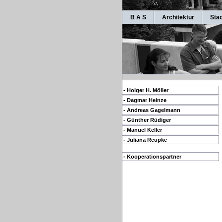
B A S
Architektur
Sta
- Holger H. Möller
- Dagmar Heinze
- Andreas Gagelmann
- Günther Rüdiger
- Manuel Keller
- Juliana Reupke
- Kooperationspartner