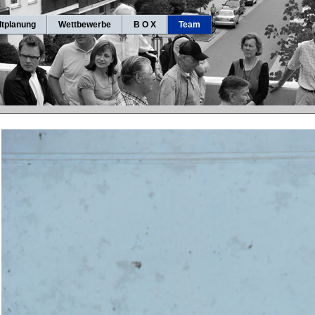
dtplanung
Wettbewerbe
B O X
Team