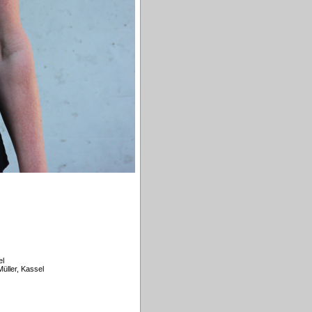
el
üller, Kassel