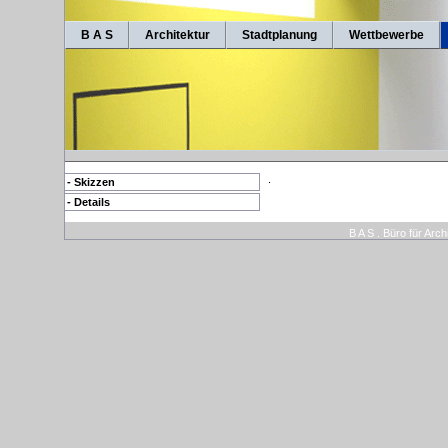
B A S
Architektur
Stadtplanung
Wettbewerbe
.
- Skizzen
- Details
B A S . Büro für Arc